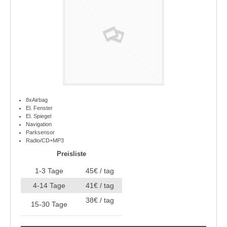
8xAirbag
El. Fenster
El. Spiegel
Navigation
Parksensor
Radio/CD+MP3
Preisliste
1-3 Tage
45€ / tag
4-14 Tage
41€ / tag
38€ / tag
15-30 Tage