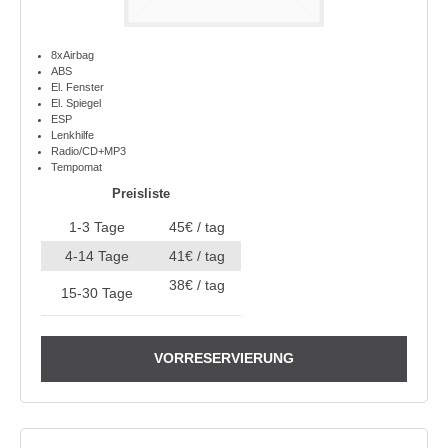
8xAirbag
ABS
El. Fenster
El. Spiegel
ESP
Lenkhilfe
Radio/CD+MP3
Tempomat
Preisliste
1-3 Tage
45€ / tag
4-14 Tage
41€ / tag
38€ / tag
15-30 Tage
VORRESERVIERUNG