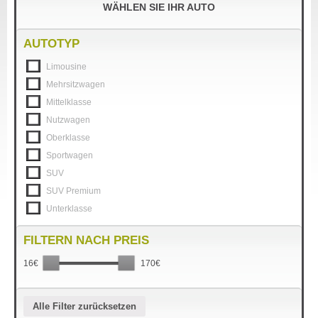
WÄHLEN SIE IHR AUTO
AUTOTYP
Limousine
Mehrsitzwagen
Mittelklasse
Nutzwagen
Oberklasse
Sportwagen
SUV
SUV Premium
Unterklasse
FILTERN NACH PREIS
16€
170€
Alle Filter zurücksetzen