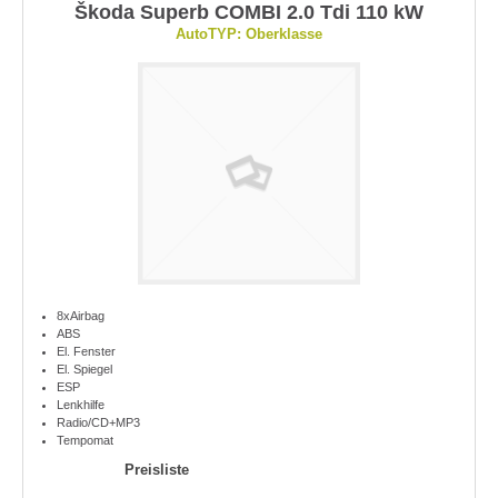
Škoda Superb COMBI 2.0 Tdi 110 kW
AutoTYP: Oberklasse
8xAirbag
ABS
El. Fenster
El. Spiegel
ESP
Lenkhilfe
Radio/CD+MP3
Tempomat
Preisliste