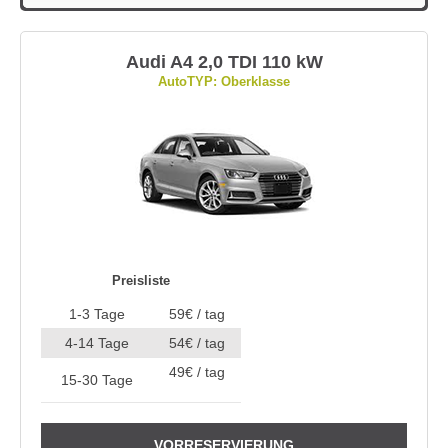
Audi A4 2,0 TDI 110 kW
AutoTYP: Oberklasse
Preisliste
1-3 Tage
59€ / tag
4-14 Tage
54€ / tag
49€ / tag
15-30 Tage
VORRESERVIERUNG