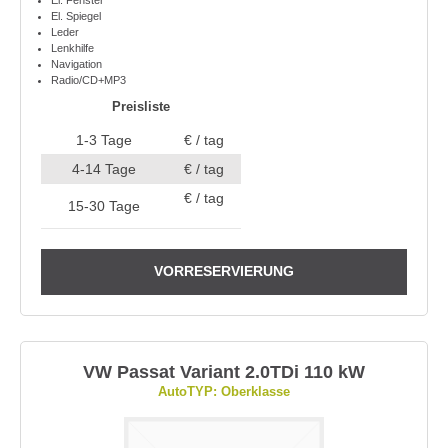
El. Fenster
El. Spiegel
Leder
Lenkhilfe
Navigation
Radio/CD+MP3
Preisliste
1-3 Tage
€ / tag
4-14 Tage
€ / tag
€ / tag
15-30 Tage
VORRESERVIERUNG
VW Passat Variant 2.0TDi 110 kW
AutoTYP: Oberklasse