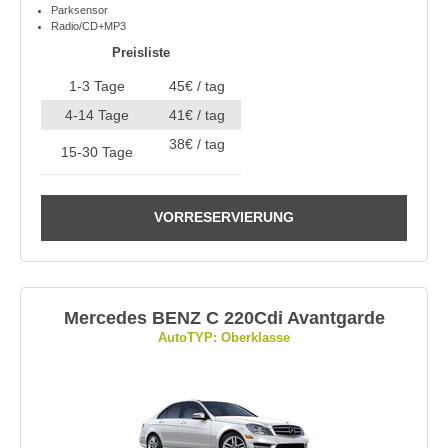
Parksensor
Radio/CD+MP3
Preisliste
1-3 Tage
45€ / tag
4-14 Tage
41€ / tag
38€ / tag
15-30 Tage
VORRESERVIERUNG
Mercedes BENZ C 220Cdi Avantgarde
AutoTYP: Oberklasse