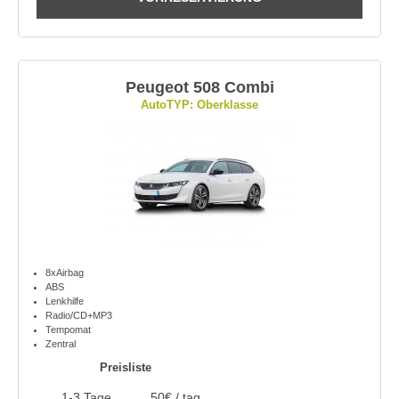
Peugeot 508 Combi
AutoTYP: Oberklasse
8xAirbag
ABS
Lenkhilfe
Radio/CD+MP3
Tempomat
Zentral
Preisliste
1-3 Tage
50€ / tag