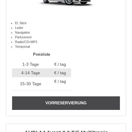
El. Sitze
Leder
Navigation
Parksensor
Radio/CD+MP3
Tempomat
Preisliste
1-3 Tage
€ / tag
4-14 Tage
€ / tag
€ / tag
15-30 Tage
VORRESERVIERUNG