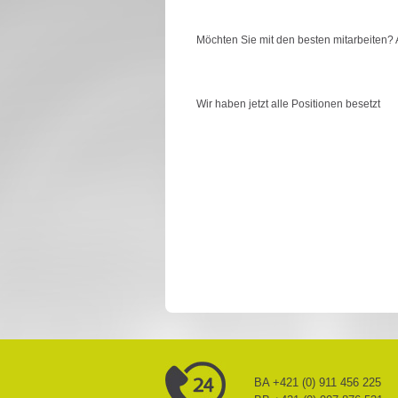
Möchten Sie mit den besten mitarbeiten? A
Wir haben jetzt alle Positionen besetzt
BA +421 (0) 911 456 225