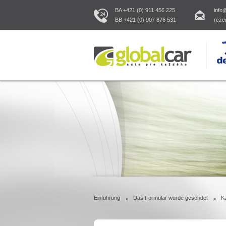
BA +421 (0) 911 456 225
info
BB +421 (0) 907 876 531
reze
Einführung
Das Formular wurde gesendet
Ka
>
>