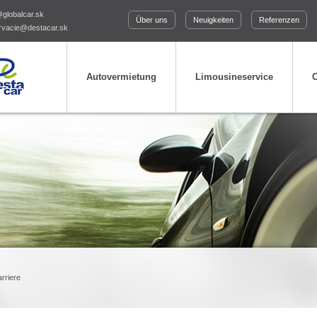
@globalcar.sk
Über uns
Neuigkeiten
Referenzen
rvacie@destacar.sk
Autovermietung
Limousineservice
O
rriere