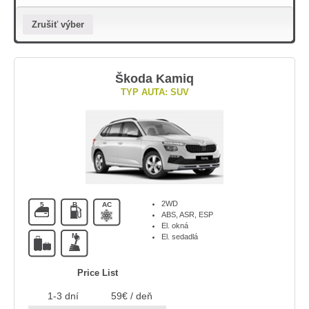
Zrušiť výber
Škoda Kamiq
TYP AUTA: SUV
2WD
5
B
AC
ABS, ASR, ESP
El. okná
M
El. sedadlá
Price List
1-3 dní
59€ / deň