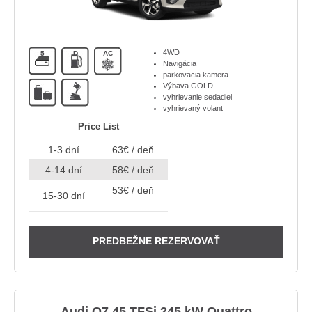
4WD
5
D
AC
Navigácia
parkovacia kamera
A
Výbava GOLD
vyhrievanie sedadiel
vyhrievaný volant
Price List
1-3 dní
63€ / deň
4-14 dní
58€ / deň
53€ / deň
15-30 dní
PREDBEŽNE REZERVOVAŤ
Audi Q7 45 TFSi 245 kW Quattro