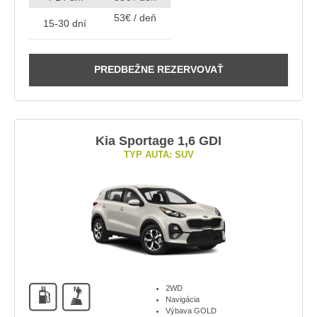
53€ / deň
15-30 dní
PREDBEŽNE REZERVOVAŤ
Kia Sportage 1,6 GDI
TYP AUTA: SUV
2WD
B
M
Navigácia
Výbava GOLD