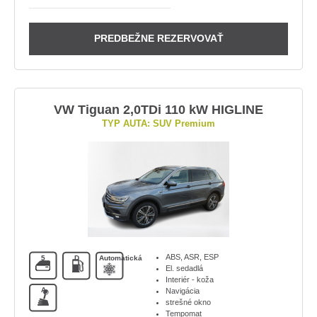
PREDBEŽNE REZERVOVAŤ
VW Tiguan 2,0TDi 110 kW HIGLINE
TYP AUTA: SUV Premium
ABS, ASR, ESP
5
D
Automatická
El. sedadlá
Interiér - koža
A
Navigácia
strešné okno
Tempomat