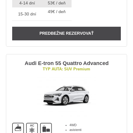
4-14 dní
53€ / deň
49€ / deň
15-30 dní
PREDBEŽNE REZERVOVAŤ
Audi E-tron 55 Quattro Advanced
TYP AUTA: SUV Premium
4WD
5
AC
asistenti