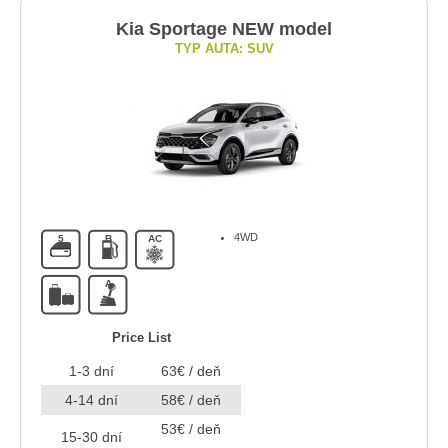
Kia Sportage NEW model
TYP AUTA: SUV
4WD
5
B
AC
A
Price List
1-3 dní
63€ / deň
4-14 dní
58€ / deň
53€ / deň
15-30 dní