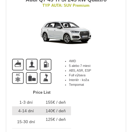
TYP AUTA: SUV Premium
4WD
5
7
D
5 alebo 7 miest
ABS, ASR, ESP
AC
A
Full výbava
Interiér - koža
Tempomat
Price List
1-3 dní
155€ / deň
4-14 dní
140€ / deň
125€ / deň
15-30 dní