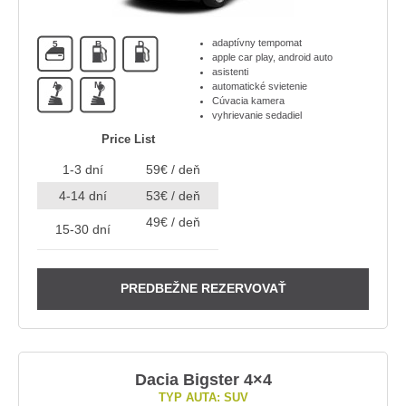
adaptívny tempomat
5
B
D
apple car play, android auto
asistenti
A
M
automatické svietenie
Cúvacia kamera
vyhrievanie sedadiel
Price List
1-3 dní
59€ / deň
4-14 dní
53€ / deň
49€ / deň
15-30 dní
PREDBEŽNE REZERVOVAŤ
Dacia Bigster 4×4
TYP AUTA: SUV