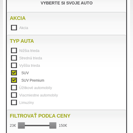
VYBERTE SI SVOJE AUTO
AKCIA
Akcia
TYP AUTA
Nižšia trieda
Stredná trieda
Vyššia trieda
SUV
SUV Premium
Úžitkové automobily
Viacmiestne automobily
Limuzíny
FILTROVAŤ PODĽA CENY
23€
150€