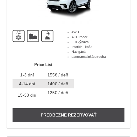
4WD
AC
A
ACC radar
Full výbava
Interiér - koža
Navigácia
panoramatická strecha
Price List
1-3 dní
155€ / deň
4-14 dní
140€ / deň
125€ / deň
15-30 dní
PREDBEŽNE REZERVOVAŤ