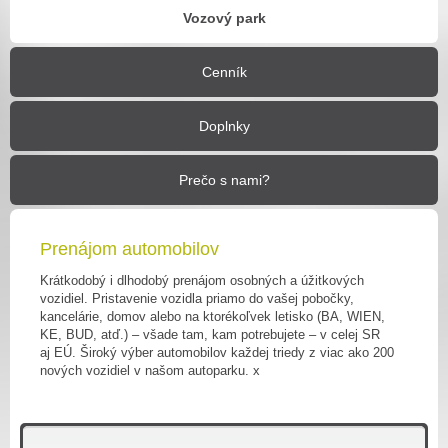
Vozový park
Cenník
Doplnky
Prečo s nami?
Prenájom automobilov
Krátkodobý i dlhodobý prenájom osobných a úžitkových
vozidiel. Pristavenie vozidla priamo do vašej pobočky,
kancelárie, domov alebo na ktorékoľvek letisko (BA, WIEN,
KE, BUD, atď.) – všade tam, kam potrebujete – v celej SR
aj EÚ. Široký výber automobilov každej triedy z viac ako 200
nových vozidiel v našom autoparku. x