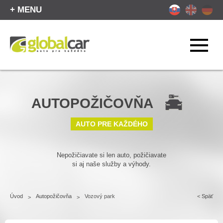
+ MENU
AUTOPOŽIČOVŇA
AUTO PRE KAŽDÉHO
Nepožičiavate si len auto, požičiavate
si aj naše služby a výhody.
Úvod
Autopožičovňa
Vozový park
<
Späť
>
>