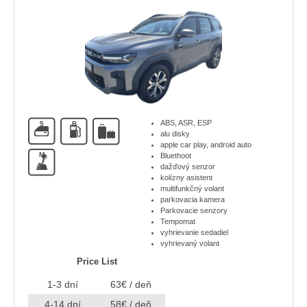
ABS, ASR, ESP
5
B
alu disky
apple car play, android auto
M
Bluethoot
dažďový senzor
kolízny asistent
multifunkčný volant
parkovacia kamera
Parkovacie senzory
Tempomat
vyhrievanie sedadiel
vyhrievaný volant
Price List
1-3 dní
63€ / deň
4-14 dní
58€ / deň