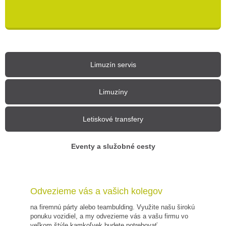
Limuzín servis
Limuzíny
Letiskové transfery
Eventy a služobné cesty
Odvezieme vás a vašich kolegov
na firemnú párty alebo teambulding. Využite našu širokú
ponuku vozidiel, a my odvezieme vás a vašu firmu vo
veľkom štýle kamkoľvek budete potrebovať.