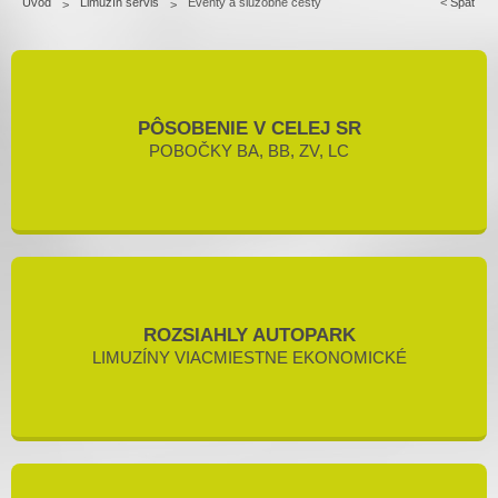
Úvod
Limuzín servis
Eventy a služobné cesty
<
Späť
>
>
PÔSOBENIE V CELEJ SR
POBOČKY BA, BB, ZV, LC
ROZSIAHLY AUTOPARK
LIMUZÍNY VIACMIESTNE EKONOMICKÉ