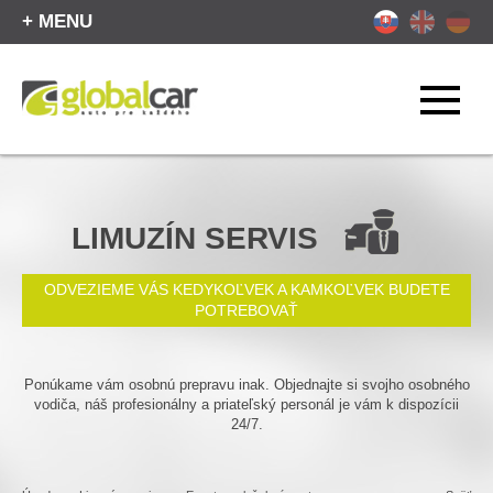
+ MENU
LIMUZÍN SERVIS
ODVEZIEME VÁS KEDYKOĽVEK A KAMKOĽVEK BUDETE
POTREBOVAŤ
Ponúkame vám osobnú prepravu inak. Objednajte si svojho osobného
vodiča, náš profesionálny a priateľský personál je vám k dispozícii
24/7.