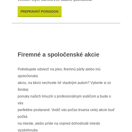
PREPRAVNÝ PORIADOK
Firemné a spoločenské akcie
Potrebujete odviezť na ples, firemnú párty alebo inú
spoločenskú
akciu, na ktorú nechcete ísť vlastným autom? Vyberte si zo
širokej
ponuky našich limuzín s profesionálnym vodičom a bude o
vás
perfektne postarané. Vodič vás počas trvania celej akcie buď
počká
na mieste, alebo príde na vopred dohodnuté miesto
vyzdvihnutia