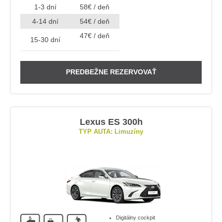
1-3 dní
58€ / deň
4-14 dní
54€ / deň
47€ / deň
15-30 dní
PREDBEŽNE REZERVOVAŤ
Lexus ES 300h
TYP AUTA: Limuzíny
Digitálny cockpit
5
A