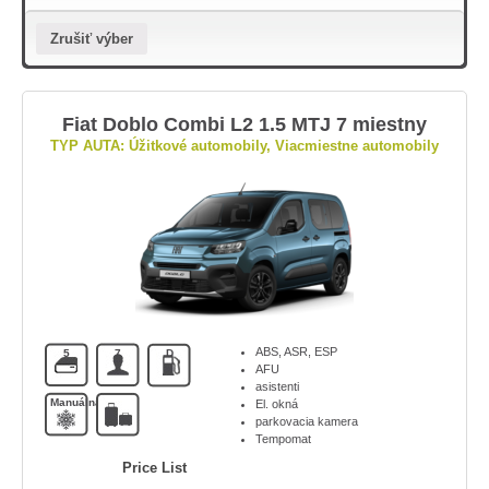
Zrušiť výber
Fiat Doblo Combi L2 1.5 MTJ 7 miestny
TYP AUTA: Úžitkové automobily, Viacmiestne automobily
ABS, ASR, ESP
5
7
D
AFU
asistenti
Manuálna
El. okná
parkovacia kamera
Tempomat
Price List