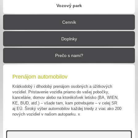
Vozový park
Cenník
Doplnky
Prečo s nami?
Prenájom automobilov
Krátkodobý i dlhodobý prenájom osobných a úžitkových
vozidiel. Pristavenie vozidla priamo do vašej pobočky,
kancelárie, domov alebo na ktorékoľvek letisko (BA, WIEN,
KE, BUD, atď.) – všade tam, kam potrebujete – v celej SR
aj EÚ. Široký výber automobilov každej triedy z viac ako 200
nových vozidiel v našom autoparku. x