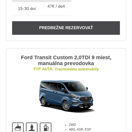
47€ / deň
15-30 dní
PREDBEŽNE REZERVOVAŤ
Ford Transit Custom 2,0TDi 9 miest,
manuálna prevodovka
TYP AUTA: Viacmiestne automobily
2WD
5
9
D
ABS, ASR, ESP