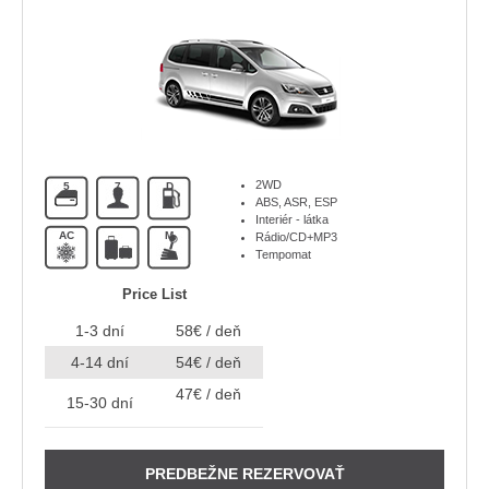
2WD
5
7
D
ABS, ASR, ESP
Interiér - látka
AC
M
Rádio/CD+MP3
Tempomat
Price List
1-3 dní
58€ / deň
4-14 dní
54€ / deň
47€ / deň
15-30 dní
PREDBEŽNE REZERVOVAŤ