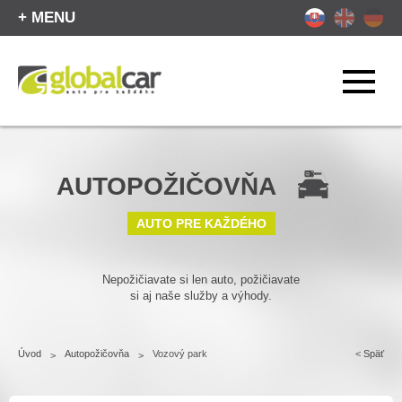
+ MENU
AUTOPOŽIČOVŇA
AUTO PRE KAŽDÉHO
Nepožičiavate si len auto, požičiavate
si aj naše služby a výhody.
Úvod
Autopožičovňa
Vozový park
<
Späť
>
>