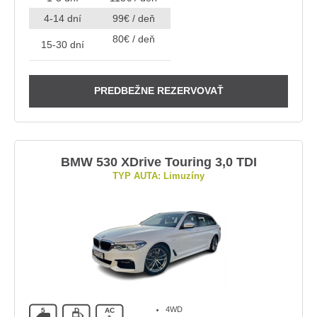
4-14 dní
99€ / deň
80€ / deň
15-30 dní
PREDBEŽNE REZERVOVAŤ
BMW 530 XDrive Touring 3,0 TDI
TYP AUTA: Limuzíny
4WD
5
D
AC