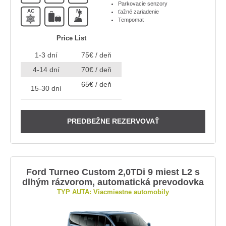
Parkovacie senzory
AC
M
ťažné zariadenie
Tempomat
Price List
1-3 dní
75€ / deň
4-14 dní
70€ / deň
65€ / deň
15-30 dní
PREDBEŽNE REZERVOVAŤ
Ford Turneo Custom 2,0TDi 9 miest L2 s
dlhým rázvorom, automatická prevodovka
TYP AUTA: Viacmiestne automobily