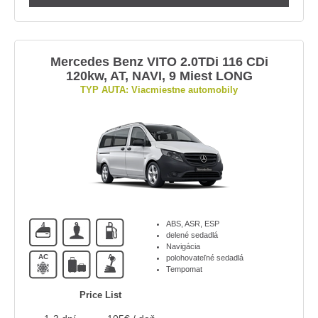
Mercedes Benz VITO 2.0TDi 116 CDi
120kw, AT, NAVI, 9 Miest LONG
TYP AUTA: Viacmiestne automobily
ABS, ASR, ESP
4
9
D
delené sedadlá
Navigácia
AC
A
polohovateľné sedadlá
Tempomat
Price List