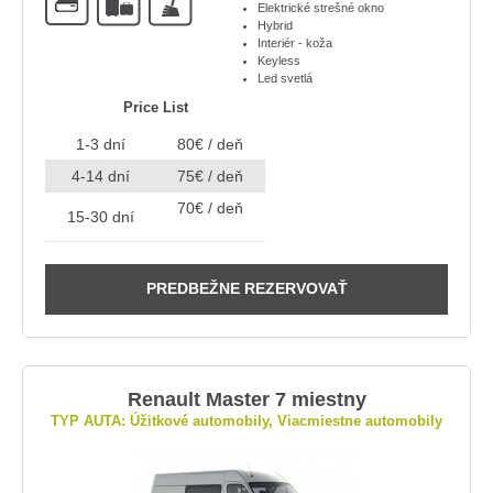
Elektrické strešné okno
Hybrid
Interiér - koža
Keyless
Led svetlá
Price List
1-3 dní
80€ / deň
4-14 dní
75€ / deň
70€ / deň
15-30 dní
PREDBEŽNE REZERVOVAŤ
Renault Master 7 miestny
TYP AUTA: Úžitkové automobily, Viacmiestne automobily