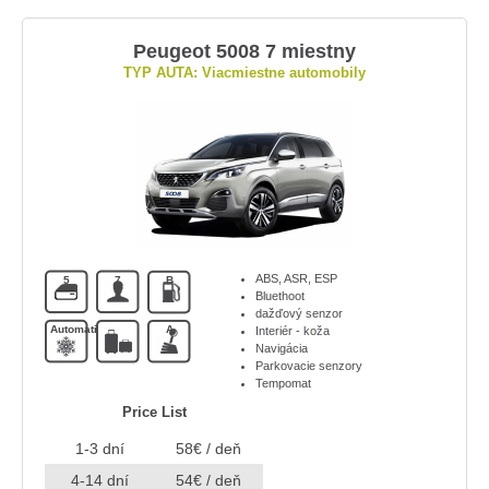
Peugeot 5008 7 miestny
TYP AUTA: Viacmiestne automobily
ABS, ASR, ESP
5
7
B
Bluethoot
dažďový senzor
Automatická
A
Interiér - koža
Navigácia
Parkovacie senzory
Tempomat
Price List
1-3 dní
58€ / deň
4-14 dní
54€ / deň