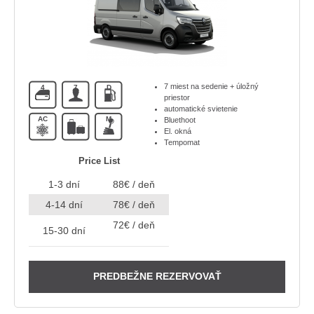
7 miest na sedenie + úložný
4
7
D
priestor
automatické svietenie
AC
M
Bluethoot
El. okná
Tempomat
Price List
1-3 dní
88€ / deň
4-14 dní
78€ / deň
72€ / deň
15-30 dní
PREDBEŽNE REZERVOVAŤ