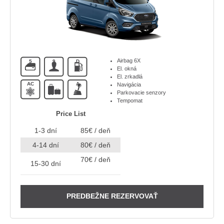
Airbag 6X
5
9
D
El. okná
El. zrkadlá
AC
A
Navigácia
Parkovacie senzory
Tempomat
Price List
1-3 dní
85€ / deň
4-14 dní
80€ / deň
70€ / deň
15-30 dní
PREDBEŽNE REZERVOVAŤ