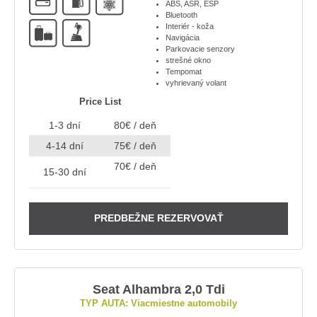
ABS, ASR, ESP
Bluetooth
A
Interiér - koža
Navigácia
Parkovacie senzory
strešné okno
Tempomat
vyhrievaný volant
Price List
1-3 dní
80€ / deň
4-14 dní
75€ / deň
70€ / deň
15-30 dní
PREDBEŽNE REZERVOVAŤ
Seat Alhambra 2,0 Tdi
TYP AUTA: Viacmiestne automobily