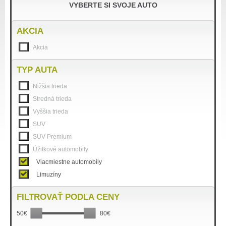
VYBERTE SI SVOJE AUTO
AKCIA
Akcia
TYP AUTA
Nižšia trieda
Stredná trieda
Vyššia trieda
SUV
SUV Premium
Úžitkové automobily
Viacmiestne automobily
Limuzíny
FILTROVAŤ PODĽA CENY
50€
80€