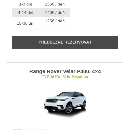
1-3 dní
155€ / deň
4-14 dní
140€ / deň
125€ / deň
15-30 dní
PREDBEŽNE REZERVOVAŤ
Range Rover Velar P400, 4×4
TYP AUTA: SUV Premium