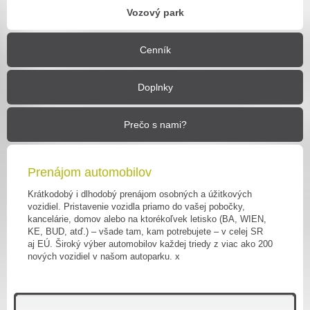
Vozový park
Cenník
Doplnky
Prečo s nami?
Prenájom automobilov
Krátkodobý i dlhodobý prenájom osobných a úžitkových
vozidiel. Pristavenie vozidla priamo do vašej pobočky,
kancelárie, domov alebo na ktorékoľvek letisko (BA, WIEN,
KE, BUD, atď.) – všade tam, kam potrebujete – v celej SR
aj EÚ. Široký výber automobilov každej triedy z viac ako 200
nových vozidiel v našom autoparku. x