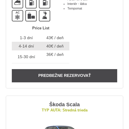
Interiér - látka
Tempomat
AC
M
Price List
1-3 dní
43€ / deň
4-14 dní
40€ / deň
36€ / deň
15-30 dní
PREDBEŽNE REZERVOVAŤ
Škoda Scala
TYP AUTA: Stredná trieda