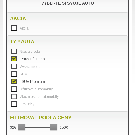
VYBERTE SI SVOJE AUTO
AKCIA
Akcia
TYP AUTA
Nižšia trieda
Stredná trieda
Vyššia trieda
SUV
SUV Premium
Úžitkové automobily
Viacmiestne automobily
Limuzíny
FILTROVAŤ PODĽA CENY
32€
150€