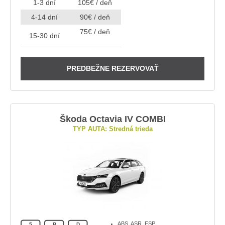
1-3 dní
105€ / deň
4-14 dní
90€ / deň
75€ / deň
15-30 dní
PREDBEŽNE REZERVOVAŤ
Škoda Octavia IV COMBI
TYP AUTA: Stredná trieda
ABS, ASR, ESP
5
B
D