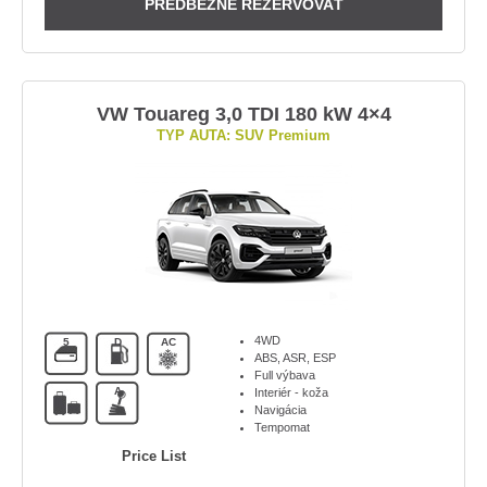
PREDBEŽNE REZERVOVAŤ
VW Touareg 3,0 TDI 180 kW 4×4
TYP AUTA: SUV Premium
4WD
5
D
AC
ABS, ASR, ESP
Full výbava
A
Interiér - koža
Navigácia
Tempomat
Price List