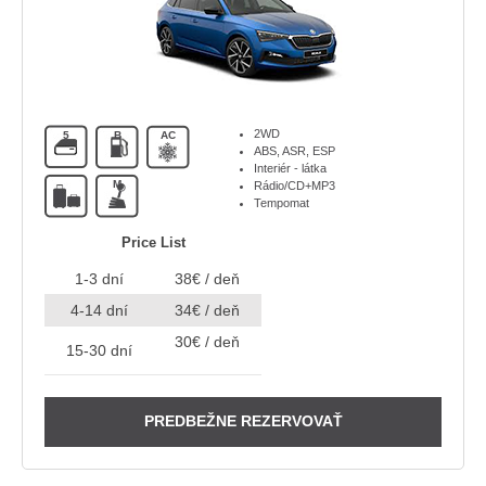
2WD
5
B
AC
ABS, ASR, ESP
Interiér - látka
M
Rádio/CD+MP3
Tempomat
Price List
1-3 dní
38€ / deň
4-14 dní
34€ / deň
30€ / deň
15-30 dní
PREDBEŽNE REZERVOVAŤ