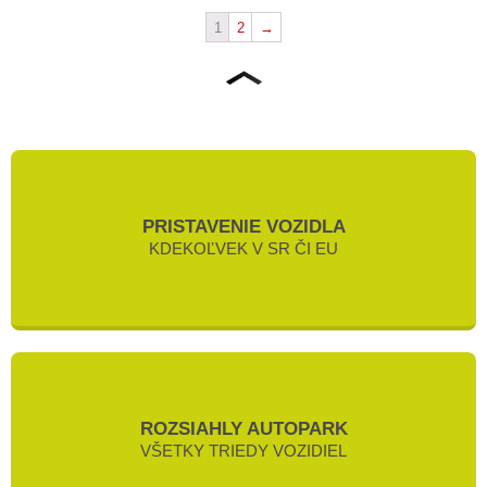
1
2
→
PRISTAVENIE VOZIDLA
KDEKOĽVEK V SR ČI EU
ROZSIAHLY AUTOPARK
VŠETKY TRIEDY VOZIDIEL