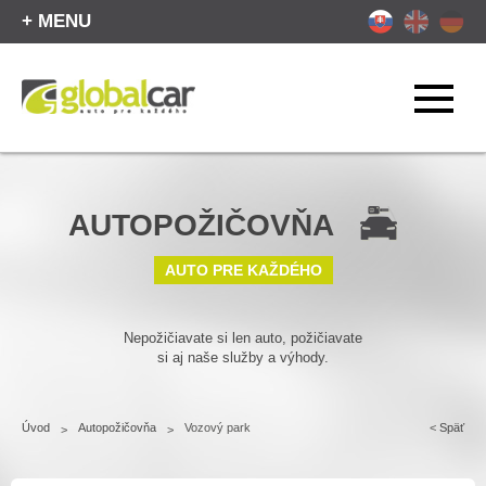
+ MENU
AUTOPOŽIČOVŇA
AUTO PRE KAŽDÉHO
Nepožičiavate si len auto, požičiavate
si aj naše služby a výhody.
Úvod
Autopožičovňa
Vozový park
<
Späť
>
>