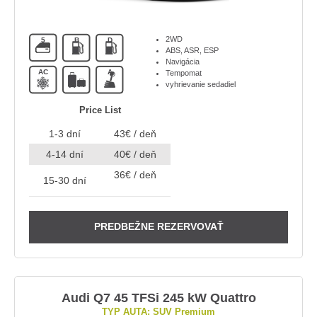
2WD
5
B
D
ABS, ASR, ESP
Navigácia
AC
A
Tempomat
vyhrievanie sedadiel
Price List
1-3 dní
43€ / deň
4-14 dní
40€ / deň
36€ / deň
15-30 dní
PREDBEŽNE REZERVOVAŤ
Audi Q7 45 TFSi 245 kW Quattro
TYP AUTA: SUV Premium