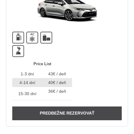
B
AC
M
Price List
1-3 dní
43€ / deň
4-14 dní
40€ / deň
36€ / deň
15-30 dní
PREDBEŽNE REZERVOVAŤ