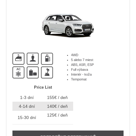
4WD
5
7
D
5 alebo 7 miest
ABS, ASR, ESP
AC
A
Full výbava
Interiér - koža
Tempomat
Price List
1-3 dní
155€ / deň
4-14 dní
140€ / deň
125€ / deň
15-30 dní