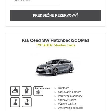
PREDBEŽNE REZERVOVAŤ
Kia Ceed SW Hatchback/COMBI
TYP AUTA: Stredná trieda
Bluetooth
5
B
Automatická
parkovacia kamera
Parkovacie senzory
A
M
športový režim
Výbava GOLD
vyhrievanie sedadiel