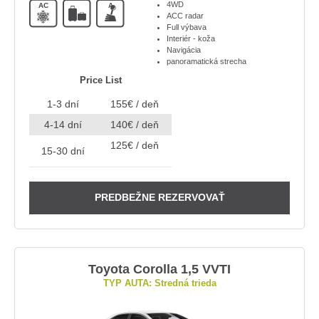
4WD
AC
A
ACC radar
Full výbava
Interiér - koža
Navigácia
panoramatická strecha
Price List
1-3 dní
155€ / deň
4-14 dní
140€ / deň
125€ / deň
15-30 dní
PREDBEŽNE REZERVOVAŤ
Toyota Corolla 1,5 VVTI
TYP AUTA: Stredná trieda