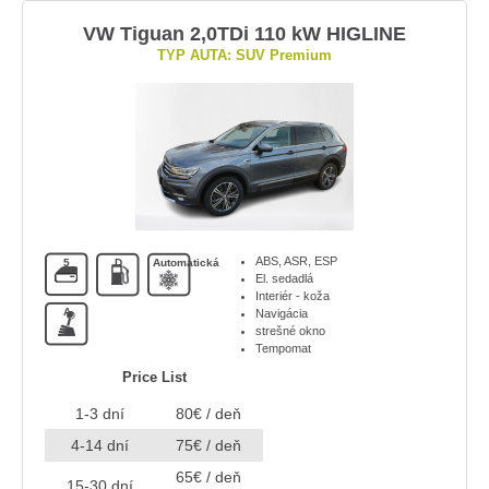
VW Tiguan 2,0TDi 110 kW HIGLINE
TYP AUTA: SUV Premium
ABS, ASR, ESP
5
D
Automatická
El. sedadlá
Interiér - koža
A
Navigácia
strešné okno
Tempomat
Price List
1-3 dní
80€ / deň
4-14 dní
75€ / deň
65€ / deň
15-30 dní