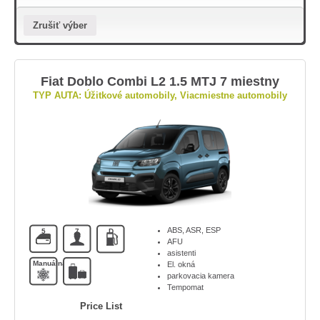
Zrušiť výber
Fiat Doblo Combi L2 1.5 MTJ 7 miestny
TYP AUTA: Úžitkové automobily, Viacmiestne automobily
ABS, ASR, ESP
5
7
D
AFU
asistenti
Manuálna
El. okná
parkovacia kamera
Tempomat
Price List