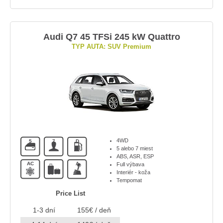
Audi Q7 45 TFSi 245 kW Quattro
TYP AUTA: SUV Premium
4WD
5
7
D
5 alebo 7 miest
ABS, ASR, ESP
AC
A
Full výbava
Interiér - koža
Tempomat
Price List
1-3 dní
155€ / deň