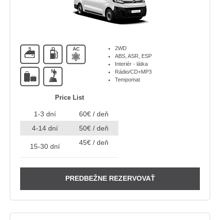
2WD
5
D
AC
ABS, ASR, ESP
Interiér - látka
M
Rádio/CD+MP3
Tempomat
Price List
1-3 dní
60€ / deň
4-14 dní
50€ / deň
45€ / deň
15-30 dní
PREDBEŽNE REZERVOVAŤ