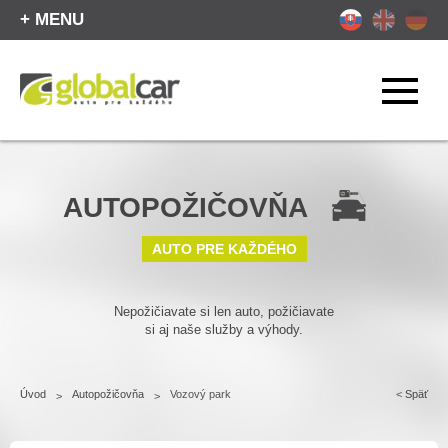
+ MENU
AUTOPOŽIČOVŇA
AUTO PRE KAŽDÉHO
Nepožičiavate si len auto, požičiavate
si aj naše služby a výhody.
Úvod
Autopožičovňa
Vozový park
<
Späť
>
>