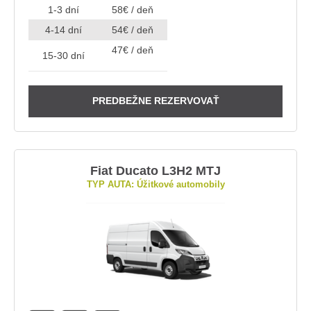
1-3 dní
58€ / deň
4-14 dní
54€ / deň
47€ / deň
15-30 dní
PREDBEŽNE REZERVOVAŤ
Fiat Ducato L3H2 MTJ
TYP AUTA: Úžitkové automobily