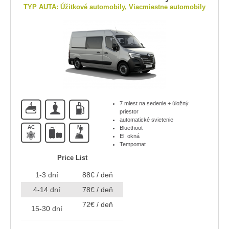
TYP AUTA: Úžitkové automobily, Viacmiestne automobily
7 miest na sedenie + úložný
4
7
D
priestor
automatické svietenie
AC
M
Bluethoot
El. okná
Tempomat
Price List
1-3 dní
88€ / deň
4-14 dní
78€ / deň
72€ / deň
15-30 dní