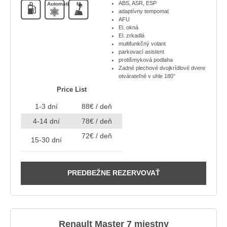
ABS, ASR, ESP
D
Automatická
M
adaptívny tempomat
AFU
El. okná
El. zrkadlá
multifunkčný volant
parkovací asistent
protišmyková podlaha
Zadné plechové dvojkrídlové dvere
otvárateľné v uhle 180°
Price List
1-3 dní
88€ / deň
4-14 dní
78€ / deň
72€ / deň
15-30 dní
PREDBEŽNE REZERVOVAŤ
Renault Master 7 miestny