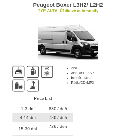
Peugeot Boxer L3H2/ L2H2
TYP AUTA: Úžitkové automobily
2WD
4
D
AC
ABS, ASR, ESP
Interiér - látka
M
Rádio/CD+MP3
Price List
1-3 dní
88€ / deň
4-14 dní
78€ / deň
72€ / deň
15-30 dní