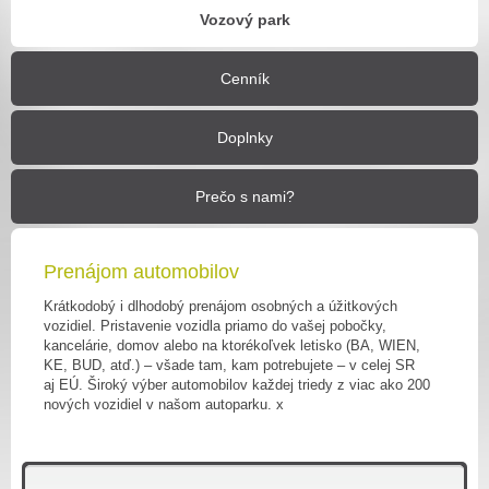
Vozový park
Cenník
Doplnky
Prečo s nami?
Prenájom automobilov
Krátkodobý i dlhodobý prenájom osobných a úžitkových
vozidiel. Pristavenie vozidla priamo do vašej pobočky,
kancelárie, domov alebo na ktorékoľvek letisko (BA, WIEN,
KE, BUD, atď.) – všade tam, kam potrebujete – v celej SR
aj EÚ. Široký výber automobilov každej triedy z viac ako 200
nových vozidiel v našom autoparku. x