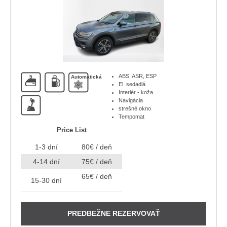
ABS, ASR, ESP
5
D
Automatická
El. sedadlá
Interiér - koža
A
Navigácia
strešné okno
Tempomat
Price List
1-3 dní
80€ / deň
4-14 dní
75€ / deň
65€ / deň
15-30 dní
PREDBEŽNE REZERVOVAŤ