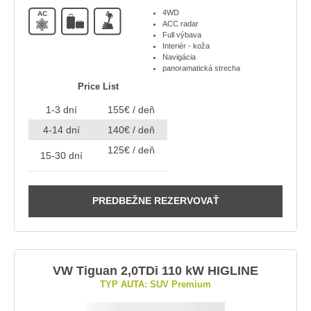
4WD
AC
A
ACC radar
Full výbava
Interiér - koža
Navigácia
panoramatická strecha
Price List
1-3 dní
155€ / deň
4-14 dní
140€ / deň
125€ / deň
15-30 dní
PREDBEŽNE REZERVOVAŤ
VW Tiguan 2,0TDi 110 kW HIGLINE
TYP AUTA: SUV Premium