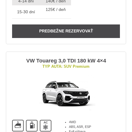
4-14 dní
140€ / deň
125€ / deň
15-30 dní
PREDBEŽNE REZERVOVAŤ
VW Touareg 3,0 TDI 180 kW 4×4
TYP AUTA: SUV Premium
4WD
5
D
AC
ABS, ASR, ESP
Full výbava