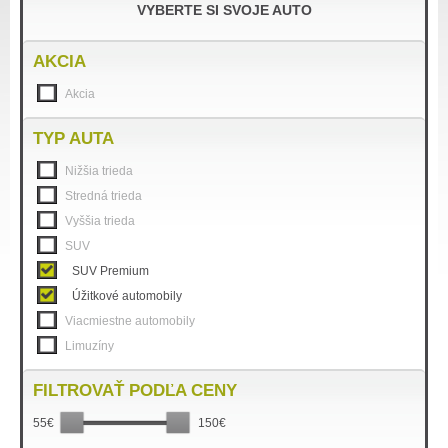
VYBERTE SI SVOJE AUTO
AKCIA
Akcia
TYP AUTA
Nižšia trieda
Stredná trieda
Vyššia trieda
SUV
SUV Premium
Úžitkové automobily
Viacmiestne automobily
Limuzíny
FILTROVAŤ PODĽA CENY
55€
150€