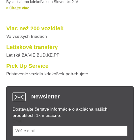
Bystrici alebo kdekoľvek na Slovensku? V ...
> Čítajte viac
Viac než 200 vozidiel!
Vo všetkých triedach
Letiskové transféry
Letiská BA,VIE,BUD,KE,PP
Pick Up Service
Pristavenie vozidla kdekoľvek potrebujete
Newsletter
Dostávajte čerstvé informácie o akciách
a našich
produktoch 1x mesačne.
Email