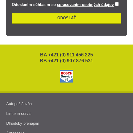
Odoslaním súhlasim so
spracovaním osobných údajov
BA +421 (0) 911 456 225
BB +421 (0) 907 876 531
Autopožičovňa
Limuzín servis
Dlhodobý prenájom