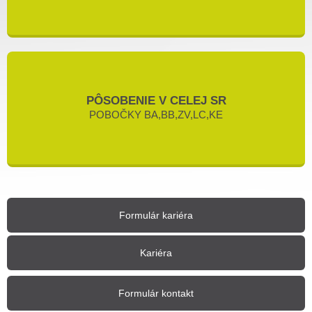
PÔSOBENIE V CELEJ SR
POBOČKY BA,BB,ZV,LC,KE
Formulár kariéra
Kariéra
Formulár kontakt